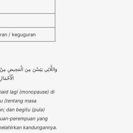
iran / keguguran
وَاللَّائِي يَئِسْنَ مِنَ الْمَحِيضِ مِنْ نِسَا
الْأَحْمَالِ
aid lagi (monopause) di
u (tentang masa
n; dan begitu (pula)
puan-perempuan yang
melahirkan kandungannya.