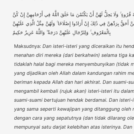
ثَةَ قُرُوءٍ ۚ وَلَا يَحِلُّ لَهُنَّ أَنْ يَكْتُمْنَ مَا خَلَقَ اللَّهُ فِي أَرْحَامِهِنَّ إِنْ كُنَّ
تُهُنَّ أَحَقُّ بِرَدِّهِنَّ فِي ذَٰلِكَ إِنْ أَرَادُوا إِصْلَاحًا ۚ وَلَهُنَّ مِثْلُ الَّذِي عَلَيْهِنَّ
بِالْمَعْرُوفِ ۚ وَلِلرِّجَالِ عَلَيْهِنَّ دَرَجَةٌ ۗ وَاللَّهُ عَزِيزٌ حَكِيمٌ
Maksudnya:
Dan isteri-isteri yang diceraikan itu 
menahan diri mereka (dari berkahwin) selama tiga kali
tidaklah halal bagi mereka menyembunyikan (tidak 
yang dijadikan oleh Allah dalam kandungan rahim me
beriman kepada Allah dan hari akhirat. Dan suami-s
mengambil kembali (rujuk akan) isteri-isteri itu dal
suami-suami bertujuan hendak berdamai. Dan isteri-i
yang sama seperti kewajipan yang ditanggung oleh 
dengan cara yang sepatutnya (dan tidak dilarang ole
mempunyai satu darjat kelebihan atas isterinya. Dan 