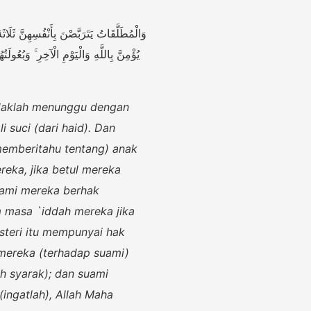
وَالْمُطَلَّقَاتُ يَتَرَبَّصْنَ بِأَنْفُسِهِنَّ ثَلَا
يُؤْمِنَّ بِاللَّهِ وَالْيَوْمِ الْآخِرِ ۚ وَبُعُولَ
hendaklah menunggu dengan
 suci (dari haid). Dan
memberitahu tentang) anak
reka, jika betul mereka
uami mereka berhak
am masa `iddah mereka jika
steri itu mempunyai hak
mereka (terhadap suami)
h syarak); dan suami
(ingatlah), Allah Maha