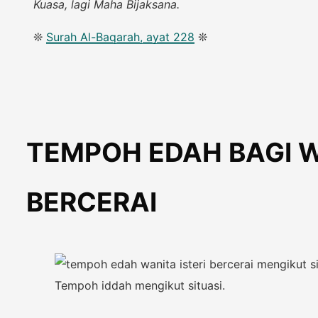
Kuasa, lagi Maha Bijaksana.
❊
Surah Al-Baqarah, ayat 228
❊
TEMPOH EDAH BAGI 
BERCERAI
Tempoh iddah mengikut situasi.