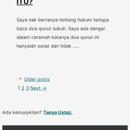
ITU?
Saya nak bertanya tentang hukum terlupa
baca doa qunut subuh. Saya ada dengar
dalam ceramah katanya doa qunut ini
hanyalah sunat dan tidak …..
Older posts
Page
Page
Page
1
2
3
Next
→
Ada kemusykilan?
Tanya Ustaz.